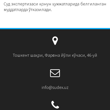
Суд экспертизаси қонун ҳужжатларида белгиланган
муддатларда ўтказилади.
Тошкент шаҳри, Фарғона йўли кўчаси, 46-уй
info@sudex.uz