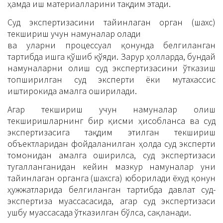
ҳамда иш материалларини тақдим этади.
Суд экспертизасини тайинлаган орган (шахс)
текшириш учун намуналар олади
ва уларни процессуал қонунда белгиланган
тартибда ишга қўшиб қўяди. Зарур ҳолларда, бундай
намуналарни олиш суд экспертизасини ўтказиш
топширилган суд эксперти ёки мутахассис
иштирокида амалга оширилади.
Агар текшириш учун намуналар олиш
текширишларнинг бир қисми ҳисобланса ва суд
экспертизасига тақдим этилган текшириш
объектларидан фойдаланилган ҳолда суд эксперти
томонидан амалга оширилса, суд экспертизаси
тугалланганидан кейин мазкур намуналар уни
тайинлаган органга (шахсга) юборилади ёхуд қонун
ҳужжатларида белгиланган тартибда давлат суд-
экспертиза муассасасида, агар суд экспертизаси
ушбу муассасада ўтказилган бўлса, сақланади.