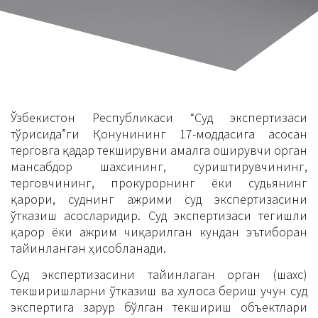
Ўзбекистон Республикаси “Суд экспертизаси
тўғрисида”ги Қонунининг 17-моддасига асосан
терговга қадар текширувни амалга оширувчи орган
мансабдор шахсининг, суриштирувчининг,
терговчининг, прокурорнинг ёки судьянинг
қарори, суднинг ажрими суд экспертизасини
ўтказиш асосларидир. Суд экспертизаси тегишли
қарор ёки ажрим чиқарилган кундан эътиборан
тайинланган ҳисобланади.
Суд экспертизасини тайинлаган орган (шахс)
текширишларни ўтказиш ва хулоса бериш учун суд
экспертига зарур бўлган текшириш объектлари