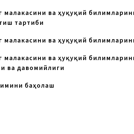
г малакасини ва ҳуқуқий билимларин
тиш тартиби
г малакасини ва ҳуқуқий билимлари
г малакасини ва ҳуқуқий билимларин
и ва давомийлиги
лимини баҳолаш