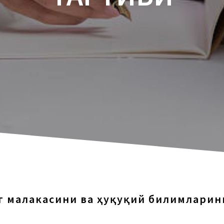
г малакасини ва ҳуқуқий билимлари