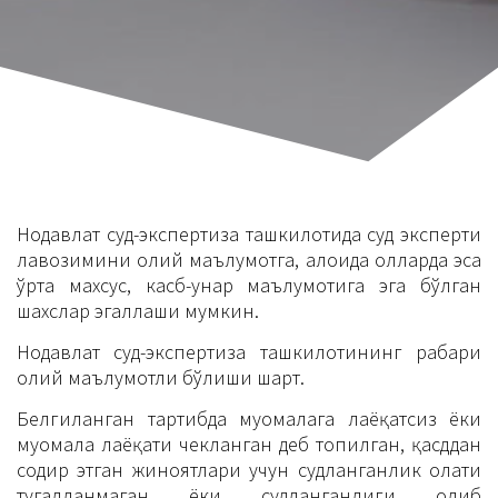
Нодавлат суд-экспертиза ташкилотида суд эксперти
лавозимини олий маълумотга, алоҳида ҳолларда эса
ўрта махсус, касб-ҳунар маълумотига эга бўлган
шахслар эгаллаши мумкин.
Нодавлат суд-экспертиза ташкилотининг раҳбари
олий маълумотли бўлиши шарт.
Белгиланган тартибда муомалага лаёқатсиз ёки
муомала лаёқати чекланган деб топилган, қасддан
содир этган жиноятлари учун судланганлик ҳолати
тугалланмаган ёки судланганлиги олиб