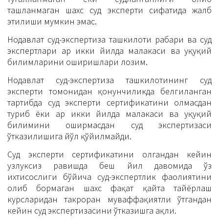
ташланмаган шахс суд эксперти сифатида жалб
этилиши мумкин эмас.
Нодавлат суд-экспертиза ташкилоти раҳбари ва суд
экспертлари ҳар икки йилда малакаси ва ҳуқуқий
билимларини оширишлари лозим.
Нодавлат суд-экспертиза ташкилотининг суд
эксперти томонидан қонунчиликда белгиланган
тартибда суд эксперти сертификатини олмасдан
туриб ёки ҳар икки йилда малакаси ва ҳуқуқий
билимини оширмасдан суд экспертизаси
ўтказилишига йўл қўйилмайди.
Суд эксперти сертификатини олгандан кейин
узлуксиз равишда беш йил давомида ўз
ихтисослиги бўйича суд-экспертлик фаолиятини
олиб бормаган шахс фақат қайта тайёрлаш
курсларидан такроран муваффақиятли ўтгандан
кейин суд экспертизасини ўтказишга ҳақли.