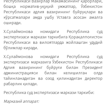
Республикаси Вазирлар Маҳкамасининг қарорлари,
бошқа норматив-ҳуқуқий ҳужжатлар, Ўзбекистон
Республикаси адлия вазирининг буйруқлари ва
кўрсатмалари ҳамда ушбу Уставга асосан амалга
оширади.
Х.Сулаймонова номидаги Республика суд
экспертизаси маркази таркибига Қорақалпоғистон
Республикаси ва вилоятларда жойлашган ҳудудий
бўлимлар киради.
Х.Сулаймонова номидаги Республика суд
экспертизаси марказига Ўзбекистон Республикаси
Адлия вазирининг буйруғи билан Президент
администрацияси билан келишилган ҳолда
тайинланадиган ва озод қилинадиган директор
раҳбарлик қилади.
Республика суд экспертизаси маркази таркиби:
Марказий аппарат: