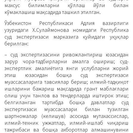
махсус билимларни қўллаш йўли билан
кўмаклашиш мақсадида ташкил этилган.
Ўзбекистон Республикаси Адлия вазирлиги
ҳузуридаги Х.Сулаймонова номидаги Республика
суд экспертизаси марказига қуйидаги ҳуқуқлар
берилган:
– суд экспертизасини ривожлантириш юзасидан
зарур чора-тадбирларни амалга ошириш; суд-
экспертлик амалиётига янги услубларни жорий
этиш юзасидан бошқа суд экспертизаси
муассасаларига тавсиялар бериш; илмий-тадқиқот
ишларини бажариш мақсадида грант маблағлари
олиш учун танлов ва тендерларда иштирок этиш;
белгиланган тартибда бошқа давлатлар суд
экспертизаси муассасалари билан тузилган
шартномалар (келишув) асосида мутахассислар,
илмий-техник ҳужжатлар, илмий-ишлаб чиқариш
тажрибаси ва бошқа ахборотлар алмашинувини