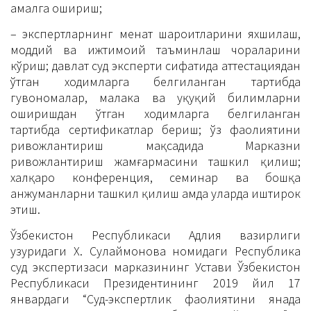
амалга ошириш;
– экспертларнинг меҳнат шароитларини яхшилаш,
моддий ва ижтимоий таъминлаш чораларини
кўриш; давлат суд эксперти сифатида аттестациядан
ўтган ходимларга белгиланган тартибда
гувоҳномалар, малака ва ҳуқуқий билимларни
оширишдан ўтган ходимларга белгиланган
тартибда сертификатлар бериш; ўз фаолиятини
ривожлантириш мақсадида Марказни
ривожлантириш жамғармасини ташкил қилиш;
халқаро конференция, семинар ва бошқа
анжуманларни ташкил қилиш ҳамда уларда иштирок
этиш.
Ўзбекистон Республикаси Адлия вазирлиги
ҳузуридаги Х. Сулаймонова номидаги Республика
суд экспертизаси марказининг Устави Ўзбекистон
Республикаси Президентининг 2019 йил 17
январдаги “Суд-экспертлик фаолиятини янада