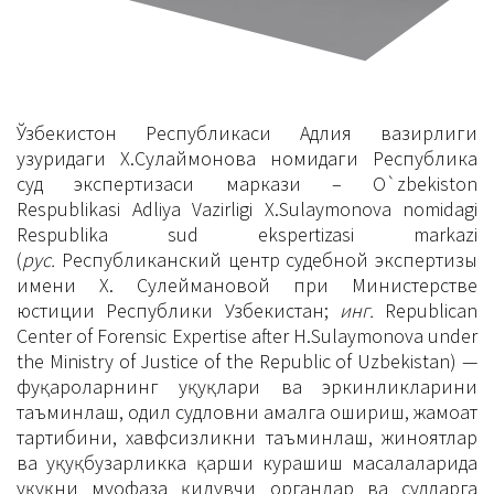
Ўзбекистон Республикаси Адлия вазирлиги
ҳузуридаги Х.Сулаймонова номидаги Республика
суд экспертизаси маркази – O`zbekiston
Respublikasi Adliya Vazirligi X.Sulaymonova nomidagi
Respublika sud ekspertizasi markazi
(
рус.
Республиканский центр судебной экспертизы
имени Х. Сулеймановой при Министерстве
юстиции Республики Узбекистан;
инг.
Republican
Center of Forensic Expertise after H.Sulaymonova under
the Ministry of Justice of the Republic of Uzbekistan) —
фуқароларнинг ҳуқуқлари ва эркинликларини
таъминлаш, одил судловни амалга ошириш, жамоат
тартибини, хавфсизликни таъминлаш, жиноятлар
ва ҳуқуқбузарликка қарши курашиш масалаларида
ҳуқуқни муҳофаза қилувчи органлар ва судларга