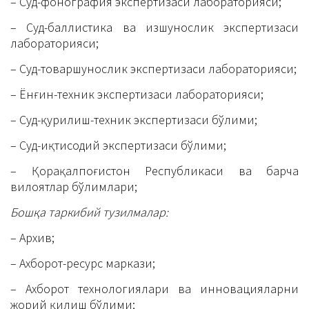
– Суд-фонография экспертизаси лабораторияси;
– Суд-баллистика ва изшунослик экспертизаси
лабораторияси;
– Суд-товаршунослик экспертизаси лабораторияси;
– Ёнғин-техник экспертизаси лабораторияси;
– Суд-қурилиш-техник экспертизаси бўлими;
– Суд-иқтисодий экспертизаси бўлими;
– Қорақалпоғистон Республикаси ва барча
вилоятлар бўлимлари;
Бошқа таркибий тузилмалар:
– Архив;
– Ахборот-ресурс маркази;
– Ахборот технологиялари ва инновацияларни
жорий қилиш бўлими;