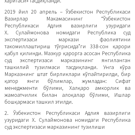
харитаси» тасдиқланди.
2019 йил 20 апрель – Ўзбекистон Республикаси
Вазирлар Маҳкамасининг “Ўзбекистон
Республикаси Адлия вазирлиги ҳузуридаги
Х. Сулаймонова номидаги Республика суд
экспертизаси маркази фаолиятини
такомиллаштириш тўғрисида”ги 338-сон қарори
қабул қилинди. Мазкур қарорга асосан Республика
суд экспертизаси марказининг янгиланган
ташкилий тузилмаси тасдиқланди. Унга кўра
Марказнинг штат бирликлари кўпайтирилди, бир
қатор янги бўлимлар, жумладан: Сифат
менеджменти бўлими, Халқаро ҳамкорлик ва
жамоатчилик билан алоқалар бўлими, Ишлар
бошқармаси ташкил этилди.
2. Ўзбекистон Республикаси Адлия вазирлиги
ҳузуридаги Х. Сулаймонова номидаги Республика
суд экспертизаси марказининг тузилиши