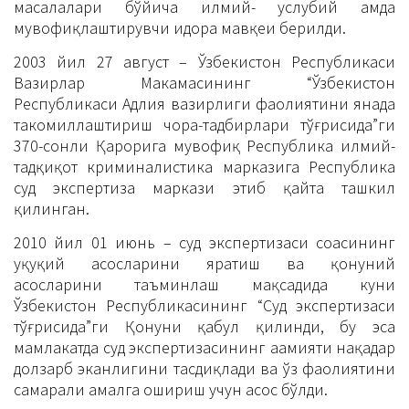
масалалари бўйича илмий- услубий ҳамда
мувофиқлаштирувчи идора мавқеи берилди.
2003 йил 27 август – Ўзбекистон Республикаси
Вазирлар Маҳкамасининг “Ўзбекистон
Республикаси Адлия вазирлиги фаолиятини янада
такомиллаштириш чора-тадбирлари тўғрисида”ги
370-сонли Қарорига мувофиқ Республика илмий-
тадқиқот криминалистика марказига Республика
суд экспертиза маркази этиб қайта ташкил
қилинган.
2010 йил 01 июнь – суд экспертизаси соҳасининг
ҳуқуқий асосларини яратиш ва қонуний
асосларини таъминлаш мақсадида куни
Ўзбекистон Республикасининг “Суд экспертизаси
тўғрисида”ги Қонуни қабул қилинди, бу эса
мамлакатда суд экспертизасининг аҳамияти нақадар
долзарб эканлигини тасдиқлади ва ўз фаолиятини
самарали амалга ошириш учун асос бўлди.