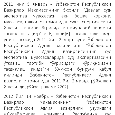
2011 йил 5 январь – Ўзбекистон Республикаси
Вазирлар Маҳкамасининг 5-сонли “Давлат суд-
экспертиза муассасаси ёки бошқа корхона,
муассаса, ташкилот томонидан суд экспертизасини
ўтказиш тартиби тўғрисидаги намунавий низомни
тасдиқлаш ҳақида”ги Қарори[6] тасдиқланди ҳамда
унинг асосида 2011 йил 2 март куни Ўзбекистон
Республикаси Адлия вазирининг “Ўзбекистон
Республикаси Адлия вазирлигининг суд
экспертиза муассасаларида суд экспертизасини
ўтказиш тартиби тўғрисидаги йўриқномани
тасдиқлаш ҳақида”ги 53-мҳ-сон буйруғи қабул
қилинди (Ўзбекистон Республикаси Адлия
вазирлиги томонидан 2011 йил 2 мартда рўйхатдан
ўтказилди, рўйхат рақами 2202).
2012 йил 14 ноябрь – Ўзбекистон Республикаси
Вазирлар Маҳкамасининг “Ўзбекистон
Республикаси Адлия вазирлиги ҳузуридаги
Х.Сулаймонова номидаги Республика суд