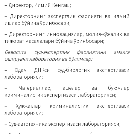
– Директор, Илмий Кенгаш;
– Директорнинг экспертлик фаолияти ва илмий
ишлар бўйича ўринбосари;
– Директорнинг инновациялар, молия-хўжалик ва
тижорат масалалари бўйича ўринбосари;
Бевосита суд-экспертлик фаолиятини амалга
оширувчи лаборатория ва бўлимлар:
– Одам ДНКси суд-биологик экспертизаси
лабораторияси;
– Материаллар, ашёлар ва буюмлар
криминалистик экспертизаси лабораторияси;
– Ҳужжатлар криминалистик экспертизаси
лабораторияси;
– Суд-автотехника экспертизаси лабораторияси;