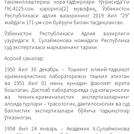
такомиллаштириш чора-тадбирлари тўғрисида”ги
ПҚ-4125-сон қарорига[2] мувофиқ, Ўзбекистон
Республикаси адлия вазирининг 2019 йил “29”
майдаги 171-ум-сон буйруғи билан тасдиқланган.
Ўзбекистон Республикаси Адлия вазирлиги
ҳузуридаги Х. Сулаймонова номидаги Республика
суд экспертизаси марказининг тарихи
Асосий саналар:
1950 йил 30 декабрь – Тошкент илмий-тадқиқот
криминалистика лабораторияси ташкил этилган
ва 1951 йил 01 июнь кунидан фаолият юрита
бошлаган. Дастлаб лабораторияда суд-хатшунослик
ва техник-криминалистик экспертизаларнинг
алоҳида турлари – трасологик, дактилоскопик ва суд
баллистик экспертизалари бўйича тадқиқотлар
ўтказилган.
1958 йил 24 январь – Академик Х.Сулаймонова