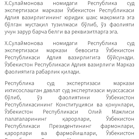
Х.Сулаймонова номидаги Республика суд
экспертизаси маркази Ўзбекистон Республикаси
Адлия вазирлигининг юридик шахс мақомига эга
бўлган мустақил тузилмаси бўлиб, ўз фаолияти
учун зарур барча белги ва реквизитларга эга.
Х.Сулаймонова номидаги Республика суд
экспертизаси маркази бевосита Ўзбекистон
Республикаси Адлия вазирлигига бўйсунади.
Ўзбекистон Республикаси Адлия вазирлиги Марказ
фаолиятига раҳбарлик қилади.
Республика суд экспертизаси маркази
ихтисослашган давлат суд экспертизаси муассасаси
бўлиб, ўз фаолиятини Ўзбекистон
Республикасининг Конституцияси ва қонунлари,
Ўзбекистон Республикаси Олий Мажлиси
палаталарининг қарорлари, Ўзбекистон
Республикаси Президентининг фармонлари,
қарорлари ва фармойишлари, Ўзбекистон