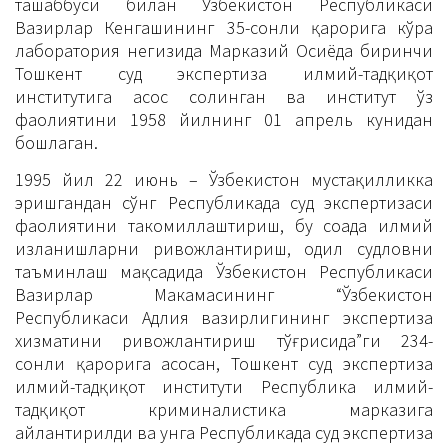
ташаббуси билан Ўзбекистон Республикаси
Вазирлар Кенгашининг 35-сонли қарорига кўра
лаборатория негизида Марказий Осиёда биринчи
Тошкент суд экспертиза илмий-тадқиқот
институтига асос солинган ва институт ўз
фаолиятини 1958 йилнинг 01 апрель кунидан
бошлаган.
1995 йил 22 июнь – Ўзбекистон мустақилликка
эришгандан сўнг Республикада суд экспертизаси
фаолиятини такомиллаштириш, бу соҳада илмий
изланишларни ривожлантириш, одил судловни
таъминлаш мақсадида Ўзбекистон Республикаси
Вазирлар Маҳкамасининг “Ўзбекистон
Республикаси Адлия вазирлигининг экспертиза
хизматини ривожлантириш тўғрисида”ги 234-
сонли қарорига асосан, Тошкент суд экспертиза
илмий-тадқиқот институти Республика илмий-
тадқиқот криминалистика марказига
айлантирилди ва унга Республикада суд экспертиза