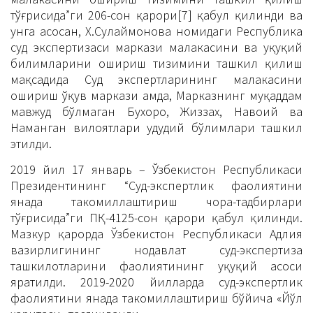
тўғрисида”ги 206-сон қарори[7] қабул қилинди ва
унга асосан, Х.Сулаймонова номидаги Республика
суд экспертизаси маркази малакасини ва ҳуқуқий
билимларини ошириш тизимини ташкил қилиш
мақсадида Суд экспертларининг малакасини
ошириш ўқув маркази ҳамда, Марказнинг муқаддам
мавжуд бўлмаган Бухоро, Жиззах, Навоий ва
Наманган вилоятлари ҳудудий бўлимлари ташкил
этилди.
2019 йил 17 январь – Ўзбекистон Республикаси
Президентининг “Суд-экспертлик фаолиятини
янада такомиллаштириш чора-тадбирлари
тўғрисида”ги ПҚ-4125-сон қарори қабул қилинди.
Мазкур қарорда Ўзбекистон Республикаси Адлия
вазирлигининг нодавлат суд-экспертиза
ташкилотларини фаолиятининг ҳуқуқий асоси
яратилди. 2019-2020 йилларда суд-экспертлик
фаолиятини янада такомиллаштириш бўйича «Йўл