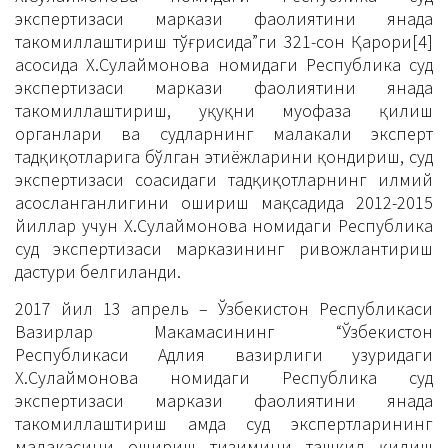
экспертизаси маркази фаолиятини янада
такомиллаштириш тўғрисида”ги 321-сон Қарори[4]
асосида Х.Сулаймонова номидаги Республика суд
экспертизаси маркази фаолиятини янада
такомиллаштириш, ҳуқуқни муҳофаза қилиш
органлари ва судларнинг малакали эксперт
тадқиқотларига бўлган эҳтиёжларини қондириш, суд
экспертизаси соҳасидаги тадқиқотларнинг илмий
асосланганлигини ошириш мақсадида 2012-2015
йиллар учун Х.Сулаймонова номидаги Республика
суд экспертизаси марказининг ривожлантириш
дастури белгиланди.
2017 йил 13 апрель – Ўзбекистон Республикаси
Вазирлар Маҳкамасининг “Ўзбекистон
Республикаси Адлия вазирлиги ҳузуридаги
Х.Сулаймонова номидаги Республика суд
экспертизаси маркази фаолиятини янада
такомиллаштириш ҳамда суд экспертларининг
малакасини ошириш тизимини ташкил қилиш