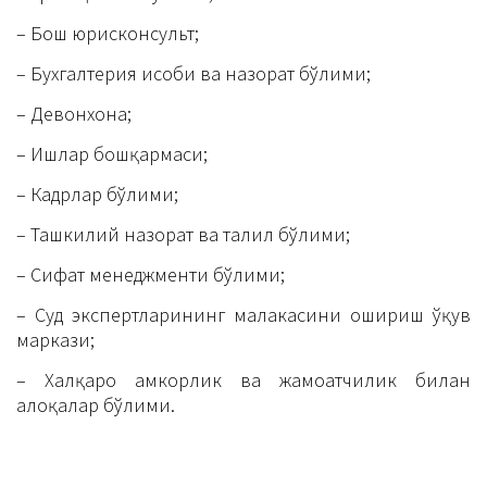
– Бош юрисконсульт;
– Бухгалтерия ҳисоби ва назорат бўлими;
– Девонхона;
– Ишлар бошқармаси;
– Кадрлар бўлими;
– Ташкилий назорат ва таҳлил бўлими;
– Сифат менеджменти бўлими;
– Суд экспертларининг малакасини ошириш ўқув
маркази;
– Халқаро ҳамкорлик ва жамоатчилик билан
алоқалар бўлими.